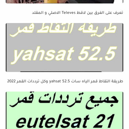
تعرف على الفرق بين لاقط Televes الاصلي و المقلد
طريقة التقاط قمر الياه سات yahsat 52.5 وكل ترددات القمر 2022