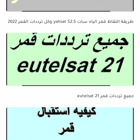
طريقة التقاط قمر الياه سات yahsat 52.5 وكل ترددات القمر 2022
جميع ترددات قمر eutelsat 21