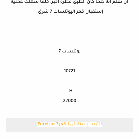
أن تعلم أنه كلما كان الطبق قطره أكبر، كلما سهلت عملية
إستقبال قمر اليوتلسات 7 شرق.
يوتلسات 7
10721
H
22000
التردد لإستقبال القمرEutelsat 7