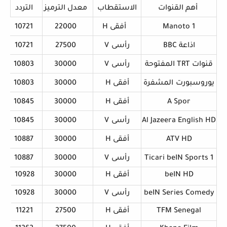
أ
ﻫﻢ
ا
ﻟﻘﻨﻮ
ات
ا
ﻻﺳﺘﻘﻄﺎ
ب
ﻣﻌﺪ
ل ا
ﻟﺘﺮﻣﻴﺰ
ا
ﻟﺘﺮ
دد
Manoto 1
أ
ﻓﻘﻰ H
22000
10721
اذا
ﻋﺔ BBC
ر
أ
ﺳ
ﻰ
V
27500
10721
ﻗﻨﻮ
ات
TRT
ا
ﻟﻤﻔﺘﻮﺣﺔ
ر
أ
ﺳ
ﻰ
V
30000
10803
ﻳ
ﻮ
ر
و
ﺳ
ﺒ
ﻮ
ر
ت
ا
ﻟ
ﻤ
ﺸ
ﻔ
ﺮ
ة
أ
ﻓﻘﻰ H
30000
10803
A Spor
أ
ﻓﻘﻰ H
30000
10845
Al Jazeera English HD
ر
أ
ﺳ
ﻰ
V
30000
10845
ATV HD
أ
ﻓﻘﻰ H
30000
10887
Ticari beIN Sports 1
ر
أ
ﺳ
ﻰ
V
30000
10887
beIN HD
أ
ﻓﻘﻰ H
30000
10928
beIN Series Comedy
ر
أ
ﺳ
ﻰ
V
30000
10928
TFM Senegal
أ
ﻓﻘﻰ H
27500
11221