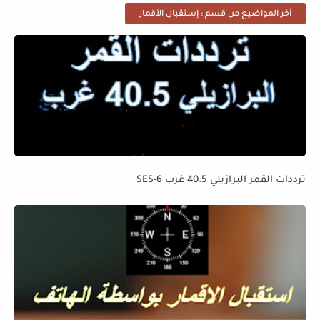
أخر المواضيع من قسم : إستقبال الأقمار
ترددات القمر البرازيلي 40.5 غرب SES-6