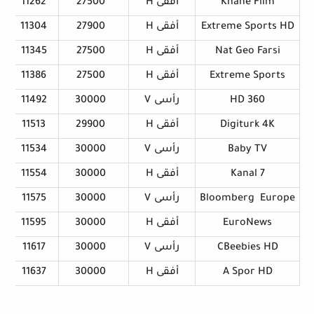
Khane Film
أ
ﻓﻘﻰ H
27500
11262
Extreme Sports HD
أ
ﻓﻘﻰ H
27900
11304
Nat Geo Farsi
أ
ﻓﻘﻰ H
27500
11345
Extreme Sports
أ
ﻓﻘﻰ H
27500
11386
HD 360
ر
أ
ﺳ
ﻰ
V
30000
11492
Digiturk 4K
أ
ﻓﻘﻰ H
29900
11513
Baby TV
ر
أ
ﺳ
ﻰ
V
30000
11534
Kanal 7
أ
ﻓﻘﻰ H
30000
11554
Europe
Bloomberg
ر
أ
ﺳ
ﻰ
V
30000
11575
EuroNews
أ
ﻓﻘﻰ H
30000
11595
CBeebies HD
ر
أ
ﺳ
ﻰ
V
30000
11617
A Spor HD
أ
ﻓﻘﻰ H
30000
11637